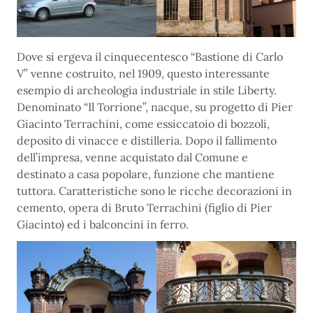
Dove si ergeva il cinquecentesco “Bastione di Carlo
V” venne costruito, nel 1909, questo interessante
esempio di archeologia industriale in stile Liberty.
Denominato “Il Torrione”, nacque, su progetto di Pier
Giacinto Terrachini, come essiccatoio di bozzoli,
deposito di vinacce e distilleria. Dopo il fallimento
dell’impresa, venne acquistato dal Comune e
destinato a casa popolare, funzione che mantiene
tuttora. Caratteristiche sono le ricche decorazioni in
cemento, opera di Bruto Terrachini (figlio di Pier
Giacinto) ed i balconcini in ferro.