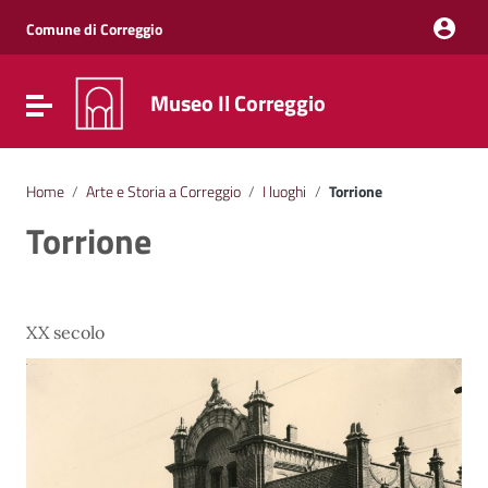
Vai ai contenuti
Vai al menu di navigazione
Comune di Correggio
Vai al footer
Museo Il Correggio
Attiva / disattiva la navigazione
Home
/
Arte e Storia a Correggio
/
I luoghi
/
Torrione
Torrione
XX secolo