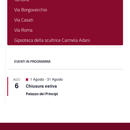
Via Borgovecchio
Via Casati
Via Roma
Gipsoteca della scultrice Carmela Adani
EVENTI IN PROGRAMMA
Segnalati
1 Agosto
-
31 Agosto
AGO
6
Chiusura estiva
Palazzo dei Principi