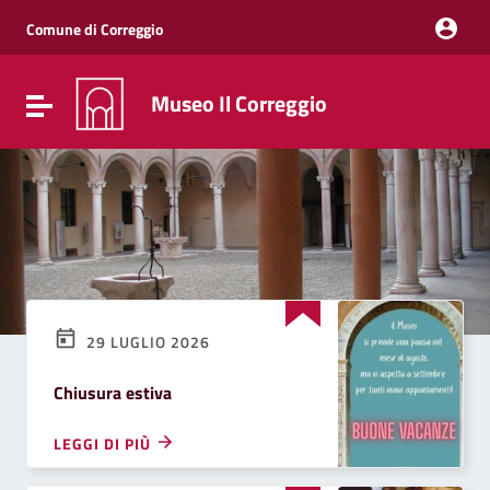
Vai ai contenuti
Vai al menu di navigazione
Comune di Correggio
Vai al footer
Museo Il Correggio
Attiva / disattiva la navigazione
29 LUGLIO 2026
Chiusura estiva
LEGGI DI PIÙ