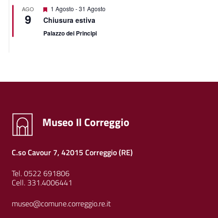
Segnalati
1 Agosto
-
31 Agosto
AGO
9
Chiusura estiva
Palazzo dei Principi
Museo Il Correggio
C.so Cavour 7, 42015 Correggio (RE)
Tel. 0522 691806
Cell. 331.4006441
museo@comune.correggio.re.it