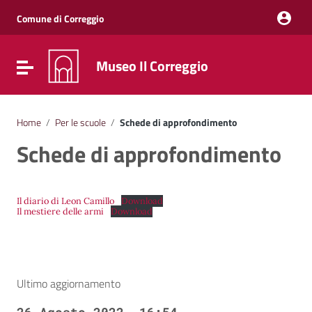
Vai ai contenuti
Vai al menu di navigazione
Comune di Correggio
Vai al footer
Museo Il Correggio
Attiva / disattiva la navigazione
Home
/
Per le scuole
/
Schede di approfondimento
Schede di approfondimento
Il diario di Leon Camillo
Download
Il mestiere delle armi
Download
Ultimo aggiornamento