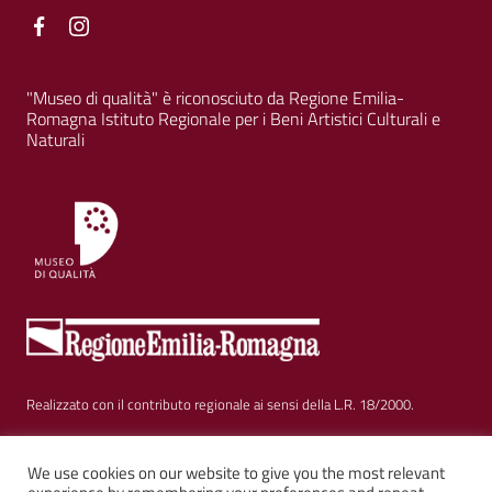
Facebook
Facebook
"Museo di qualità" è riconosciuto da Regione Emilia-
Romagna Istituto Regionale per i Beni Artistici Culturali e
Naturali
Realizzato con il contributo regionale ai sensi della L.R. 18/2000.
Sezione Link Utili
We use cookies on our website to give you the most relevant
Privacy
|
Cookie policy
|
Note legali
|
Contatti
|