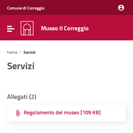
Vai ai contenuti
Vai al menu di navigazione
Comune di Correggio
Vai al footer
Museo Il Correggio
Attiva / disattiva la navigazione
Home
/
Servizi
Servizi
Allegati (2)
Regolamento del museo [109 KB]