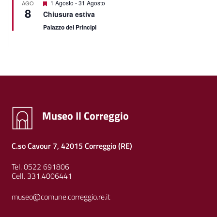
Featured
1 Agosto
-
31 Agosto
AGO
8
Chiusura estiva
Palazzo dei Principi
Museo Il Correggio
C.so Cavour 7, 42015 Correggio (RE)
Tel. 0522 691806
Cell. 331.4006441
museo@comune.correggio.re.it