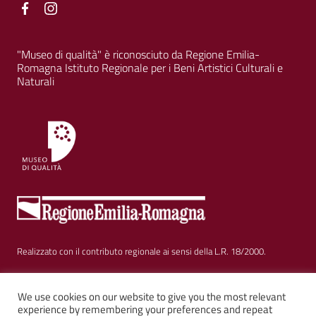
Facebook
Facebook
"Museo di qualità" è riconosciuto da Regione Emilia-
Romagna Istituto Regionale per i Beni Artistici Culturali e
Naturali
Realizzato con il contributo regionale ai sensi della L.R. 18/2000.
Sezione Link Utili
Privacy
|
Cookie policy
|
Note legali
|
Contatti
|
We use cookies on our website to give you the most relevant
experience by remembering your preferences and repeat