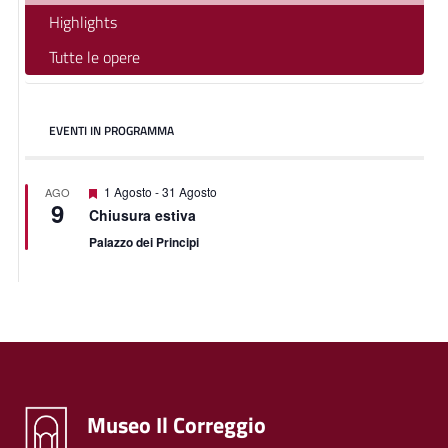
Highlights
Tutte le opere
EVENTI IN PROGRAMMA
Segnalati
1 Agosto
-
31 Agosto
AGO
9
Chiusura estiva
Palazzo dei Principi
Museo Il Correggio