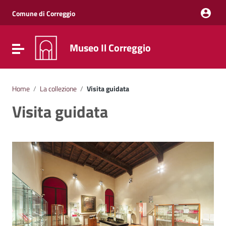
Vai ai contenuti
Vai al menu di navigazione
Comune di Correggio
Vai al footer
Museo Il Correggio
Attiva / disattiva la navigazione
Home
/
La collezione
/
Visita guidata
Visita guidata