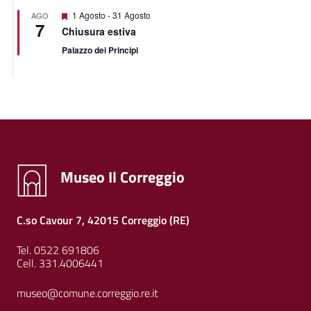
Segnalati
1 Agosto
-
31 Agosto
AGO
7
Chiusura estiva
Palazzo dei Principi
Museo Il Correggio
C.so Cavour 7, 42015 Correggio (RE)
Tel. 0522 691806
Cell. 331.4006441
museo@comune.correggio.re.it