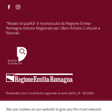
Facebook
Facebook
"Museo di qualità" è riconosciuto da Regione Emilia-
Romagna Istituto Regionale per i Beni Artistici Culturali e
Naturali
Realizzato con il contributo regionale ai sensi della L.R. 18/2000.
Sezione Link Utili
Privacy
|
Cookie policy
|
Note legali
|
Contatti
|
We use cookies on our website to give you the most relevant