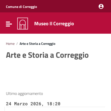
Vai ai contenuti
Vai al menu di navigazione
Comune di Correggio
Vai al footer
Museo Il Correggio
Attiva / disattiva la navigazione
Home
/
Arte e Storia a Correggio
Arte e Storia a Correggio
Ultimo aggiornamento
24 Marzo 2026, 18:20