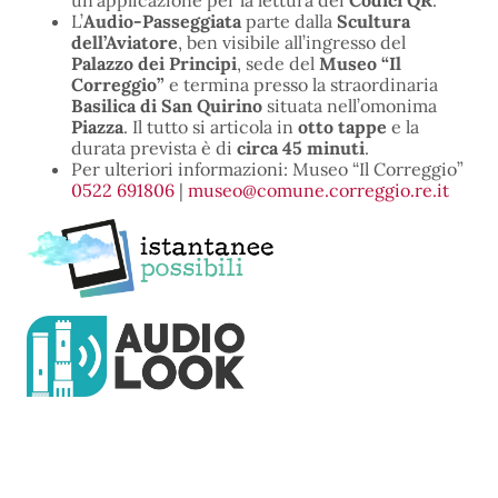
un’applicazione per la lettura dei
Codici QR
.
L’
Audio-Passeggiata
parte dalla
Scultura
dell’Aviatore
, ben visibile all’ingresso del
Palazzo dei Principi
, sede del
Museo “Il
Correggio”
e termina presso la straordinaria
Basilica di San Quirino
situata nell’omonima
Piazza
. Il tutto si articola in
otto tappe
e la
durata prevista è di
circa 45 minuti
.
Per ulteriori informazioni: Museo “Il Correggio”
0522 691806
|
museo@comune.correggio.re.it