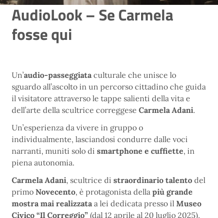
AudioLook – Se Carmela
fosse qui
Un’
audio-passeggiata
culturale che unisce lo
sguardo all’ascolto in un percorso cittadino che guida
il visitatore attraverso le tappe salienti della vita e
dell’arte della scultrice correggese
Carmela Adani
.
Un’esperienza da vivere in gruppo o
individualmente, lasciandosi condurre dalle voci
narranti, muniti solo di
smartphone e cuffiette
, in
piena autonomia.
Carmela Adani
, scultrice di
straordinario talento
del
primo
Novecento
, è protagonista della
più grande
mostra mai realizzata
a lei dedicata presso il
Museo
Civico “Il Correggio”
(dal 12 aprile al 20 luglio 2025),