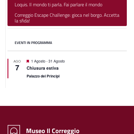
Loquis. Il mondo ti parla. Fai parlare il mondo
Correggio Escape Challenge: gioca nel borgo. Accetta
la sfida!
EVENTI IN PROGRAMMA
Segnalati
1 Agosto
-
31 Agosto
AGO
7
Chiusura estiva
Palazzo dei Principi
Museo Il Correggio