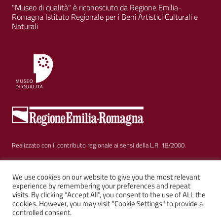
"Museo di qualità" è riconosciuto da Regione Emilia-
Romagna Istituto Regionale per i Beni Artistici Culturali e
Naturali
Realizzato con il contributo regionale ai sensi della L.R. 18/2000.
Sezione Link Utili
Privacy
|
Cookie policy
|
Note legali
|
Contatti
|
We use cookies on our website to give you the most relevant
experience by remembering your preferences and repeat
visits. By clicking “Accept All”, you consent to the use of ALL the
Web solution:
Kalimera.it
su tema AGID by
Italia WP
cookies. However, you may visit "Cookie Settings" to provide a
controlled consent.