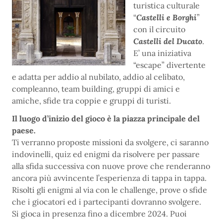
turistica culturale
“
Castelli e Borghi
”
con il circuito
Castelli del Ducato
.
E’ una iniziativa
“escape” divertente
e adatta per addio al nubilato, addio al celibato,
compleanno, team building, gruppi di amici e
amiche, sfide tra coppie e gruppi di turisti.
Il luogo d’inizio del gioco è la piazza principale del
paese.
Ti verranno proposte missioni da svolgere, ci saranno
indovinelli, quiz ed enigmi da risolvere per passare
alla sfida successiva con nuove prove che renderanno
ancora più avvincente l’esperienza di tappa in tappa.
Risolti gli enigmi al via con le challenge, prove o sfide
che i giocatori ed i partecipanti dovranno svolgere.
Si gioca in presenza fino a dicembre 2024. Puoi