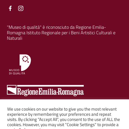
Facebook
Facebook
"Museo di qualità" è riconosciuto da Regione Emilia-
Romagna Istituto Regionale per i Beni Artistici Culturali e
Naturali
Realizzato con il contributo regionale ai sensi della L.R. 18/2000.
We use cookies on our website to give you the most relevant
experience by remembering your preferences and repeat
visits. By clicking “Accept All”, you consent to the use of ALL the
Sezione Link Utili
cookies. However, you may visit "Cookie Settings" to provide a
Privacy
|
Cookie policy
|
Note legali
|
Contatti
|