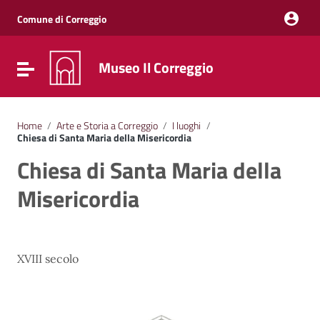
Vai ai contenuti
Vai al menu di navigazione
Comune di Correggio
Vai al footer
Museo Il Correggio
Attiva / disattiva la navigazione
Home
/
Arte e Storia a Correggio
/
I luoghi
/
Chiesa di Santa Maria della Misericordia
Chiesa di Santa Maria della
Misericordia
XVIII secolo