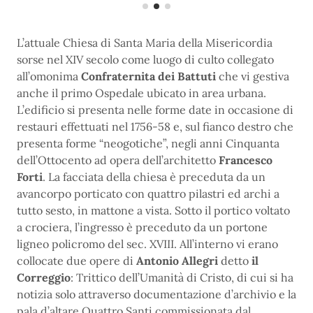
L’attuale Chiesa di Santa Maria della Misericordia
sorse nel XIV secolo come luogo di culto collegato
all’omonima
Confraternita dei Battuti
che vi gestiva
anche il primo Ospedale ubicato in area urbana.
L’edificio si presenta nelle forme date in occasione di
restauri effettuati nel 1756-58 e, sul fianco destro che
presenta forme “neogotiche”, negli anni Cinquanta
dell’Ottocento ad opera dell’architetto
Francesco
Forti
. La facciata della chiesa è preceduta da un
avancorpo porticato con quattro pilastri ed archi a
tutto sesto, in mattone a vista. Sotto il portico voltato
a crociera, l’ingresso è preceduto da un portone
ligneo policromo del sec. XVIII. All’interno vi erano
collocate due opere di
Antonio Allegri
detto
il
Correggio
: Trittico dell’Umanità di Cristo, di cui si ha
notizia solo attraverso documentazione d’archivio e la
pala d’altare Quattro Santi commissionata dal