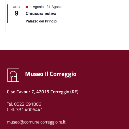
Segnalati
1 Agosto
-
31 Agosto
AGO
9
Chiusura estiva
Palazzo dei Principi
Museo Il Correggio
C.so Cavour 7, 42015 Correggio (RE)
Tel. 0522 691806
Cell. 331.4006441
museo@comune.correggio.re.it