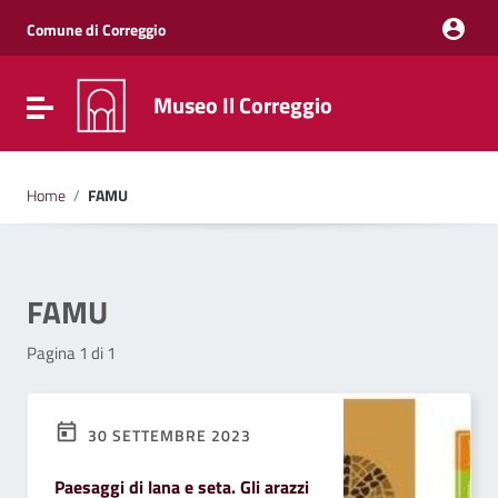
Vai ai contenuti
Vai al menu di navigazione
Comune di Correggio
Vai al footer
Museo Il Correggio
Attiva / disattiva la navigazione
Home
/
FAMU
FAMU
Pagina 1 di 1
30 SETTEMBRE 2023
Paesaggi di lana e seta. Gli arazzi