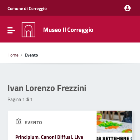
Vai ai contenuti
Vai al menu di navigazione
Comune di Correggio
Vai al footer
Museo Il Correggio
Attiva / disattiva la navigazione
Home
/
Evento
Ivan Lorenzo Frezzini
Pagina 1 di 1
EVENTO
Principium. Canoni Diffusi. Live