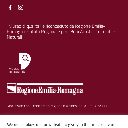
Facebook
Facebook
"Museo di qualità" è riconosciuto da Regione Emilia-
Romagna Istituto Regionale per i Beni Artistici Culturali e
Naturali
Realizzato con il contributo regionale ai sensi della L.R. 18/2000.
Sezione Link Utili
Privacy
|
Cookie policy
|
Note legali
|
Contatti
|
We use cookies on our website to give you the most relevant