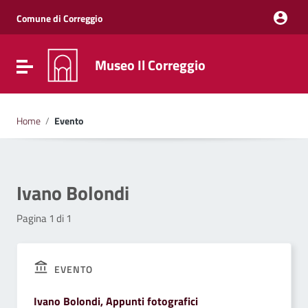
Vai ai contenuti
Vai al menu di navigazione
Comune di Correggio
Vai al footer
Museo Il Correggio
Attiva / disattiva la navigazione
Home
/
Evento
Ivano Bolondi
Pagina 1 di 1
EVENTO
Ivano Bolondi, Appunti fotografici