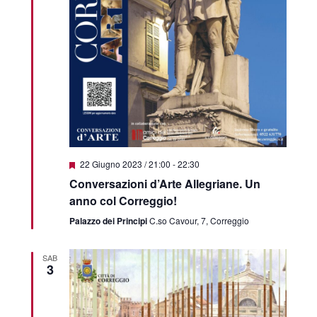
Featured
22 Giugno 2023 / 21:00
-
22:30
Conversazioni d’Arte Allegriane. Un
anno col Correggio!
Palazzo dei Principi
C.so Cavour, 7, Correggio
SAB
3