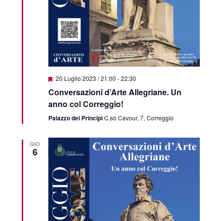
Featured
20 Luglio 2023 / 21:00
-
22:30
Conversazioni d’Arte Allegriane. Un
anno col Correggio!
Palazzo dei Principi
C.so Cavour, 7, Correggio
GIO
6