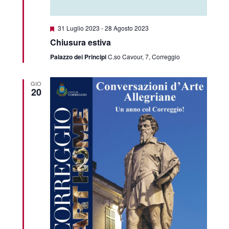
Featured
31 Luglio 2023
-
28 Agosto 2023
Chiusura estiva
Palazzo dei Principi
C.so Cavour, 7, Correggio
GIO
20