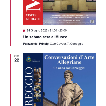
Featured
24 Giugno 2023 / 21:00
-
23:00
Un sabato sera al Museo
Palazzo dei Principi
C.so Cavour, 7, Correggio
GIO
22