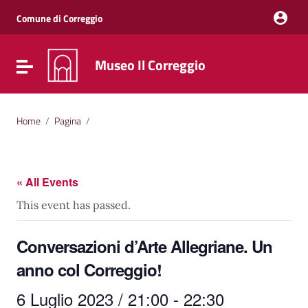
Vai ai contenuti
Vai al menu di navigazione
Comune di Correggio
Vai al footer
Museo Il Correggio
Attiva / disattiva la navigazione
Home
/
Pagina
/
« All Events
This event has passed.
Conversazioni d’Arte Allegriane. Un
anno col Correggio!
6 Luglio 2023 / 21:00
-
22:30