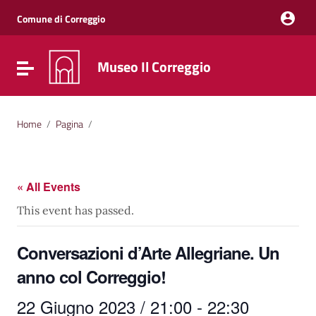
Vai ai contenuti
Vai al menu di navigazione
Comune di Correggio
Vai al footer
Museo Il Correggio
Attiva / disattiva la navigazione
Home
/
Pagina
/
« All Events
This event has passed.
Conversazioni d’Arte Allegriane. Un
anno col Correggio!
22 Giugno 2023 / 21:00
-
22:30