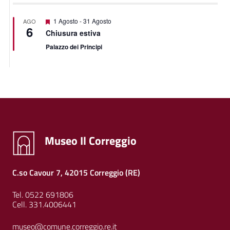
Featured
1 Agosto
-
31 Agosto
AGO
6
Chiusura estiva
Palazzo dei Principi
Museo Il Correggio
C.so Cavour 7, 42015 Correggio (RE)
Tel. 0522 691806
Cell. 331.4006441
museo@comune.correggio.re.it