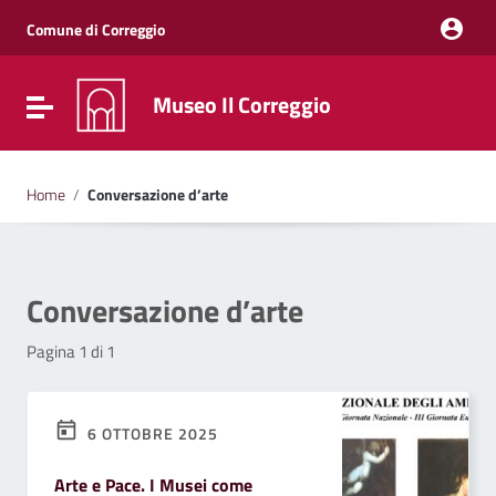
Vai ai contenuti
Vai al menu di navigazione
Comune di Correggio
Vai al footer
Museo Il Correggio
Attiva / disattiva la navigazione
Home
/
Conversazione d’arte
Conversazione d’arte
Pagina 1 di 1
6 OTTOBRE 2025
Arte e Pace. I Musei come