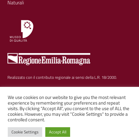
Naturali
Realizzato con il contributo regionale ai sensi della L.R. 18/2000.
Sezione Link Utili
Privacy
|
Cookie policy
|
Note legali
|
Contatti
|
We use cookies on our website to give you the most relevant
experience by remembering your preferences and repeat
visits. By clicking “Accept All”, you consent to the use of ALL the
Web solution:
Kalimera.it
su tema AGID by
Italia WP
cookies. However, you may visit "Cookie Settings" to provide a
controlled consent.
Cookie Settings
Accept All