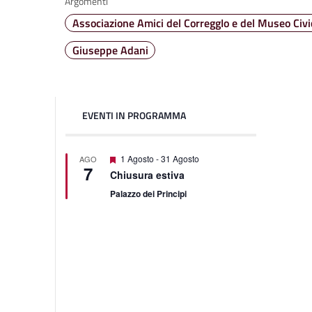
Argomenti
Associazione Amici del CorreggIo e del Museo Civic
Giuseppe Adani
EVENTI IN PROGRAMMA
Featured
1 Agosto
-
31 Agosto
AGO
7
Chiusura estiva
Palazzo dei Principi