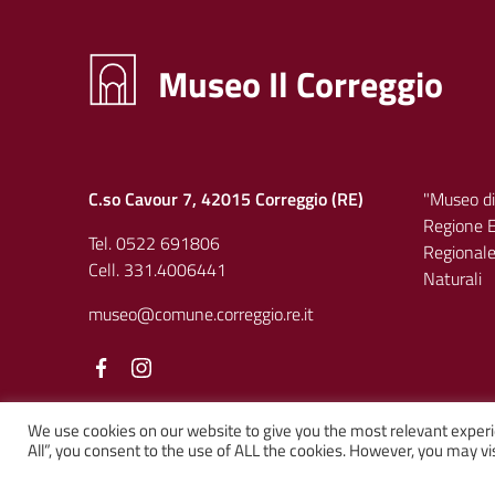
Museo Il Correggio
C.so Cavour 7, 42015 Correggio (RE)
"Museo di
Regione E
Tel. 0522 691806
Regionale 
Cell. 331.4006441
Naturali
museo@comune.correggio.re.it
Facebook
Facebook
We use cookies on our website to give you the most relevant experi
All”, you consent to the use of ALL the cookies. However, you may vis
Sezione Link Utili
Privacy
|
Cookie policy
|
Note legali
|
Contatti
|