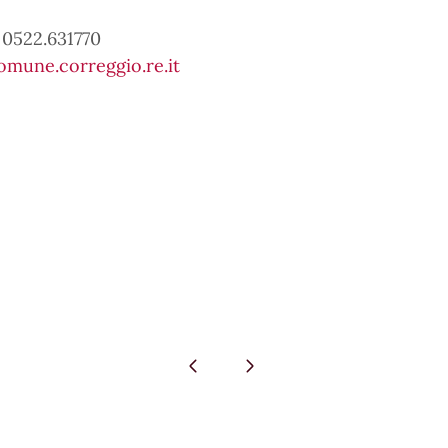
 0522.631770
mune.correggio.re.it
Pagina precedente
Pagina successiva