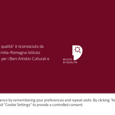
 qualità" è riconosciuto da
milia-Romagna Istituto
per i Beni Artistici Culturali e
ence by remembering your preferences and repeat visits. By clicking “A
it "Cookie Settings" to provide a controlled consent.