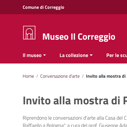
Vai ai contenuti
Comune di Correggio
Vai al menu di navigazione
Vai al footer
Museo Il Correggio
Il museo
La collezione
Per le sc
Home
/
Conversazione d'arte
/
Invito alla mostra di
Invito alla mostra di
Riprendono le conversazioni d'arte alla Casa del C
Raffaello a Bologna", a cura del prof. Giuseppe Ada