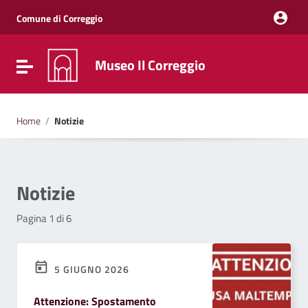
Vai ai contenuti
Vai al menu di navigazione
Comune di Correggio
Vai al footer
Museo Il Correggio
Attiva / disattiva la navigazione
Home
/
Notizie
Notizie
Pagina 1 di 6
5 GIUGNO 2026
Attenzione: Spostamento