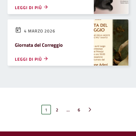
LEGGI DI PIÙ
4 MARZO 2026
Giornata del Correggio
LEGGI DI PIÙ
1
2
…
Pagina successiva
6