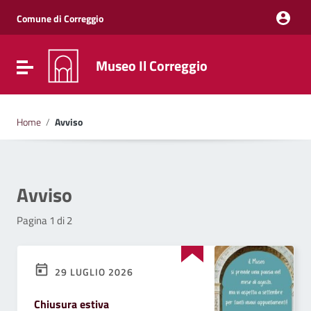
Vai ai contenuti
Vai al menu di navigazione
Comune di Correggio
Vai al footer
Museo Il Correggio
Attiva / disattiva la navigazione
Home
/
Avviso
Avviso
Pagina 1 di 2
29 LUGLIO 2026
Chiusura estiva