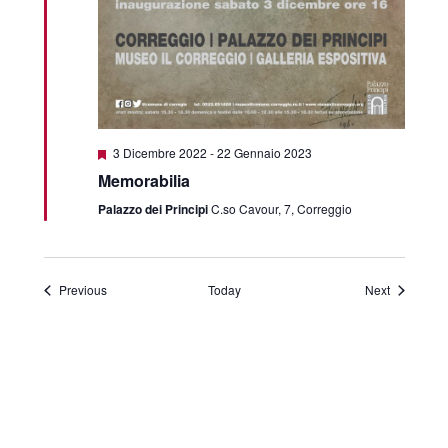
Featured
3 Dicembre 2022
-
22 Gennaio 2023
Memorabilia
Palazzo dei Principi
C.so Cavour, 7, Correggio
Events
Events
Previous
Today
Next