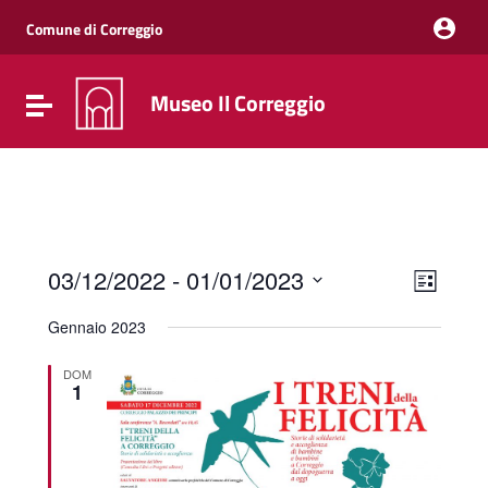
Vai ai contenuti
Vai al menu di navigazione
Comune di Correggio
Vai al footer
Museo Il Correggio
Attiva / disattiva la navigazione
Event
Views
03/12/2022
 - 
01/01/2023
List
Views
Naviga
Select
Navig
date.
Gennaio 2023
DOM
1