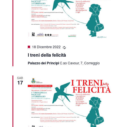
Featured
18 Dicembre 2022
I treni della felicità
Palazzo dei Principi
C.so Cavour, 7, Correggio
SAB
17