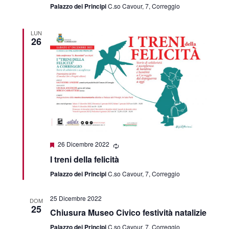
Palazzo dei Principi
C.so Cavour, 7, Correggio
LUN
26
Featured
26 Dicembre 2022
I treni della felicità
Palazzo dei Principi
C.so Cavour, 7, Correggio
25 Dicembre 2022
DOM
25
Chiusura Museo Civico festività natalizie
Palazzo dei Principi
C.so Cavour, 7, Correggio