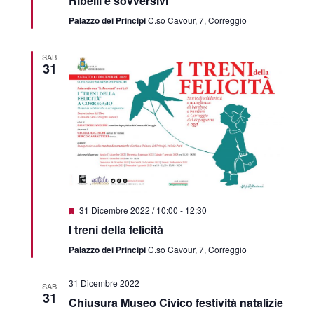
Ribelli e sovversivi
Palazzo dei Principi
C.so Cavour, 7, Correggio
SAB
31
Featured
31 Dicembre 2022 / 10:00
-
12:30
I treni della felicità
Palazzo dei Principi
C.so Cavour, 7, Correggio
31 Dicembre 2022
SAB
31
Chiusura Museo Civico festività natalizie