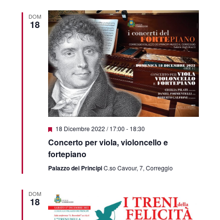
DOM
18
Featured
18 Dicembre 2022 / 17:00
-
18:30
Concerto per viola, violoncello e
fortepiano
Palazzo dei Principi
C.so Cavour, 7, Correggio
DOM
18