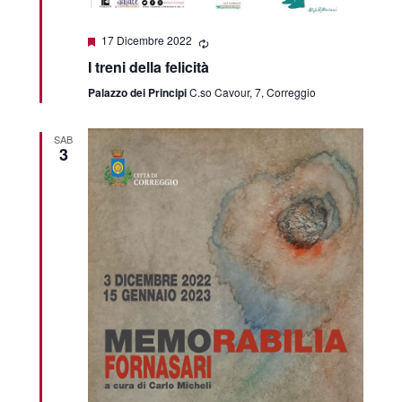
Featured
17 Dicembre 2022
I treni della felicità
Palazzo dei Principi
C.so Cavour, 7, Correggio
SAB
3