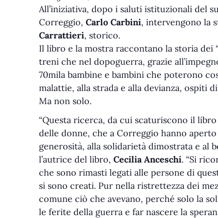
All’iniziativa, dopo i saluti istituzionali d
Correggio,
Carlo Carbini
, intervengono la s
Carrattieri
, storico.
Il libro e la mostra raccontano la storia dei
treni che nel dopoguerra, grazie all’impegno 
70mila bambine e bambini che poterono così s
malattie, alla strada e alla devianza, ospiti d
Ma non solo.
“Questa ricerca, da cui scaturiscono il libro
delle donne, che a Correggio hanno aperto 
generosità, alla solidarietà dimostrata e a
l’autrice del libro,
Cecilia Anceschi
. “Si ric
che sono rimasti legati alle persone di quest
si sono creati. Pur nella ristrettezza dei me
comune ciò che avevano, perché solo la sol
le ferite della guerra e far nascere la speran