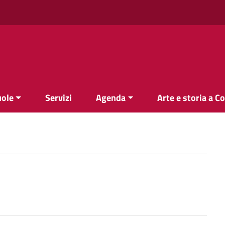
uole
Servizi
Agenda
Arte e storia a C