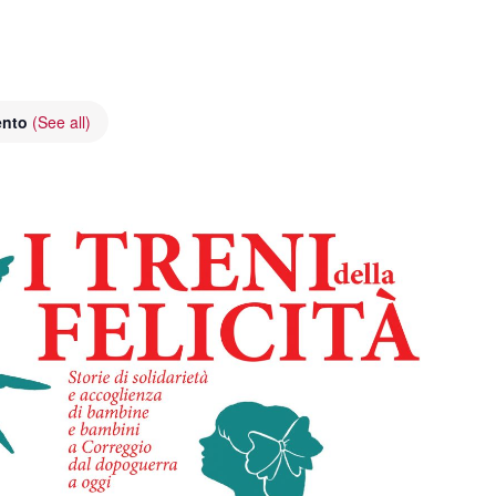
ento
(See all)