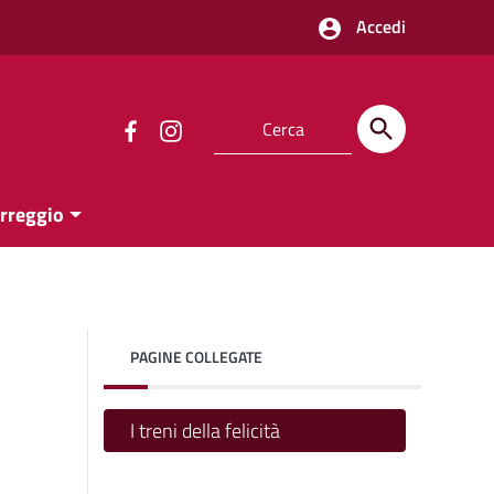
Accedi
orreggio
PAGINE COLLEGATE
I treni della felicità