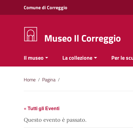
Vai ai contenuti
Comune di Correggio
Vai al menu di navigazione
Vai al footer
Museo Il Correggio
Il museo
La collezione
Per le sc
Home
/
Pagina
/
« Tutti gli Eventi
Questo evento è passato.