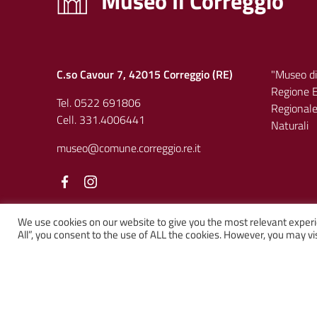
Museo Il Correggio
C.so Cavour 7, 42015 Correggio (RE)
"Museo di
Regione E
Tel. 0522 691806
Regionale 
Cell. 331.4006441
Naturali
museo@comune.correggio.re.it
Facebook
Facebook
We use cookies on our website to give you the most relevant experi
All”, you consent to the use of ALL the cookies. However, you may vis
Sezione Link Utili
Privacy
|
Cookie policy
|
Note legali
|
Contatti
|
Web solution:
Kalimera.it
su tema AGID by
Italia WP