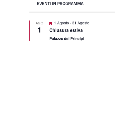
EVENTI IN PROGRAMMA
Segnalati
1 Agosto
-
31 Agosto
AGO
1
Chiusura estiva
Palazzo dei Principi