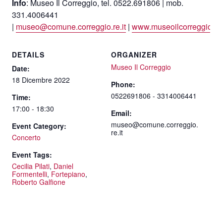
Info
: Museo Il Correggio, tel. 0522.691806 | mob.
331.4006441
|
museo@comune.correggio.re.it
|
www.museoilcorreggio.or
DETAILS
ORGANIZER
Museo Il Correggio
Date:
18 Dicembre 2022
Phone:
0522691806 - 3314006441
Time:
17:00 - 18:30
Email:
museo@comune.correggio.
Event Category:
re.it
Concerto
Event Tags:
Cecilia Pilati
,
Daniel
Formentelli
,
Fortepiano
,
Roberto Galfione