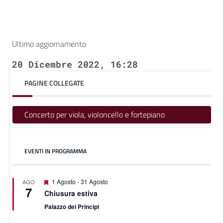
Ultimo aggiornamento
20 Dicembre 2022, 16:28
PAGINE COLLEGATE
Concerto per viola, violoncello e fortepiano
EVENTI IN PROGRAMMA
Featured
1 Agosto
-
31 Agosto
AGO
7
Chiusura estiva
Palazzo dei Principi