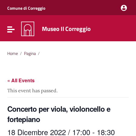
Vai ai contenuti
Vai al menu di navigazione
Comune di Correggio
Vai al footer
Museo Il Correggio
Attiva / disattiva la navigazione
Home
/
Pagina
/
« All Events
This event has passed.
Concerto per viola, violoncello e
fortepiano
18 Dicembre 2022 / 17:00
-
18:30