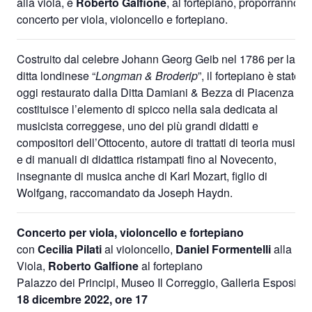
alla viola, e
Roberto Galfione
, al fortepiano, proporranno u
concerto per viola, violoncello e fortepiano.
Costruito dal celebre Johann Georg Geib nel 1786 per la
ditta londinese “
Longman & Broderip
”, il fortepiano è stato
oggi restaurato dalla Ditta Damiani & Bezza di Piacenza e
costituisce l’elemento di spicco nella sala dedicata al
musicista correggese, uno dei più grandi didatti e
compositori dell’Ottocento, autore di trattati di teoria musical
e di manuali di didattica ristampati fino al Novecento,
insegnante di musica anche di Karl Mozart, figlio di
Wolfgang, raccomandato da Joseph Haydn.
Concerto per viola, violoncello e fortepiano
con
Cecilia Pilati
al violoncello,
Daniel Formentelli
alla
Viola,
Roberto Galfione
al fortepiano
Palazzo dei Principi, Museo Il Correggio, Galleria Espositiv
18 dicembre 2022, ore 17