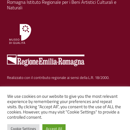
Romagna Istituto Regionale per i Beni Artistici Culturali e
Naturali
Realizzato con il contributo regionale ai sensi della L.R. 18/2000.
Sezione Link Utili
Privacy
|
Cookie policy
|
Note legali
|
Contatti
|
We use cookies on our website to give you the most relevant
experience by remembering your preferences and repeat
visits. By clicking “Accept All”, you consent to the use of ALL the
Web solution:
Kalimera.it
su tema AGID by
Italia WP
cookies. However, you may visit "Cookie Settings" to provide a
controlled consent.
Cookie Settings
Accept All