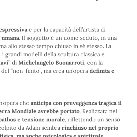
espressiva
e per la capacità dell’artista di
ra umana
. Il soggetto è un uomo seduto, in una
 ma allo stesso tempo chiuso in sé stesso. La
 i grandi modelli della scultura classica e
avi”
di
Michelangelo Buonarroti
, con la
 del “non-finito”, ma crea un’opera
definita e
n’opera che
anticipa con preveggenza tragica il
erra Mondiale avrebbe portato
. Realizzata nel
 pathos e tensione morale
, riflettendo un senso
colpito da Adani sembra
rinchiuso nel proprio
fisica, ma anche psicologica e spirituale
.