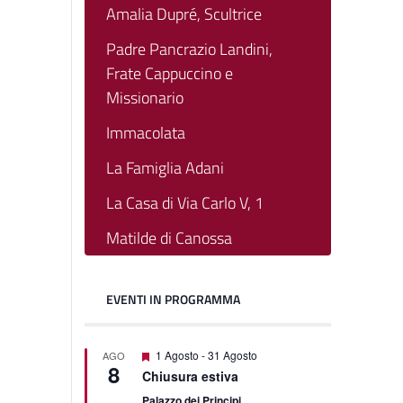
Amalia Dupré, Scultrice
Padre Pancrazio Landini,
Frate Cappuccino e
Missionario
Immacolata
La Famiglia Adani
La Casa di Via Carlo V, 1
Matilde di Canossa
EVENTI IN PROGRAMMA
Featured
1 Agosto
-
31 Agosto
AGO
8
Chiusura estiva
Palazzo dei Principi