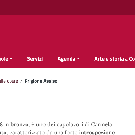
uole
Servizi
Agenda
Arte e storia a C
lle opere
/
Prigione Assiso
8
in
bronzo
, è uno dei capolavori di Carmela
uto
, caratterizzato da una forte
introspezione