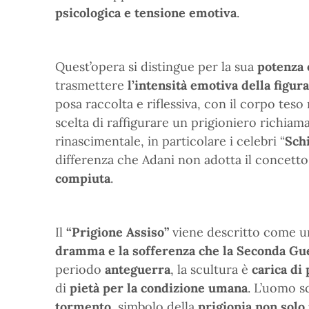
psicologica e tensione emotiva
.
Quest’opera si distingue per la sua
potenza 
trasmettere
l’intensità emotiva della figu
posa raccolta e riflessiva, con il corpo teso
scelta di raffigurare un prigioniero richiama
rinascimentale, in particolare i celebri “
Schi
differenza che Adani non adotta il concetto
compiuta
.
Il
“Prigione Assiso”
viene descritto come u
dramma e la sofferenza che la Seconda Gu
periodo
anteguerra
, la scultura è
carica di
di
pietà per la condizione umana
. L’uomo s
tormento
, simbolo della
prigionia non solo 