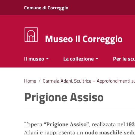
Vai ai contenuti
Comune di Correggio
Vai al menu di navigazione
Vai al footer
Museo Il Correggio
Il museo
La collezione
Per le sc
Home
/
Carmela Adani. Scultrice – Approfondimenti su
Prigione Assiso
L’opera
“Prigione Assiso”
, realizzata nel
193
Adani e rappresenta un
nudo maschile sed