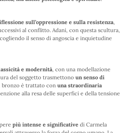
iflessione sull’oppressione e sulla resistenza
,
ccessivi al conflitto. Adani, con questa scultura,
 cogliendo il senso di angoscia e inquietudine
classicità e modernità
, con una modellazione
postura del soggetto trasmettono
un senso di
l bronzo è trattato con
una straordinaria
enzione alla resa delle superfici e della tensione
opere
più intense e significative
di Carmela
rsali attraverso la forza del corpo umano. La