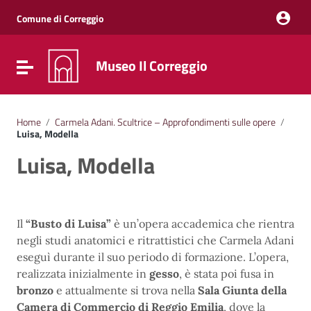
Vai ai contenuti
Vai al menu di navigazione
Comune di Correggio
Vai al footer
Museo Il Correggio
Attiva / disattiva la navigazione
Home
/
Carmela Adani. Scultrice – Approfondimenti sulle opere
/
Luisa, Modella
Luisa, Modella
Il
“Busto di Luisa”
è un’opera accademica che rientra
negli studi anatomici e ritrattistici che Carmela Adani
eseguì durante il suo periodo di formazione. L’opera,
realizzata inizialmente in
gesso
, è stata poi fusa in
bronzo
e attualmente si trova nella
Sala Giunta della
Camera di Commercio di Reggio Emilia
, dove la