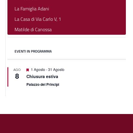
La Famiglia Adani
La Casa di Via Carlo V, 1
Matilde di Canossa
EVENTI IN PROGRAMMA
Featured
1 Agosto
-
31 Agosto
AGO
8
Chiusura estiva
Palazzo dei Principi