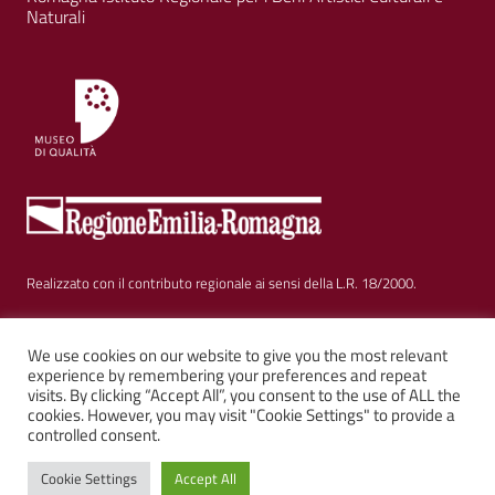
Naturali
Realizzato con il contributo regionale ai sensi della L.R. 18/2000.
Sezione Link Utili
Privacy
|
Cookie policy
|
Note legali
|
Contatti
|
We use cookies on our website to give you the most relevant
experience by remembering your preferences and repeat
visits. By clicking “Accept All”, you consent to the use of ALL the
Web solution:
Kalimera.it
su tema AGID by
Italia WP
cookies. However, you may visit "Cookie Settings" to provide a
controlled consent.
Cookie Settings
Accept All