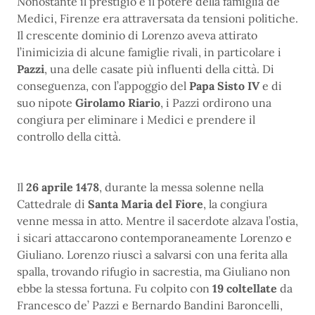
Nonostante il prestigio e il potere della famiglia de’
Medici, Firenze era attraversata da tensioni politiche.
Il crescente dominio di Lorenzo aveva attirato
l’inimicizia di alcune famiglie rivali, in particolare i
Pazzi
, una delle casate più influenti della città. Di
conseguenza, con l’appoggio del
Papa S
isto IV
e di
suo nipote
Girolamo Riario
, i Pazzi ordirono una
congiura per eliminare i Medici e prendere il
controllo della città.
Il
26 aprile 1478
, durante la messa solenne nella
Cattedrale di
Santa Maria del Fiore
, la congiura
venne messa in atto. Mentre il sacerdote alzava l’ostia,
i sicari attaccarono contemporaneamente Lorenzo e
Giuliano. Lorenzo riuscì a salvarsi con una ferita alla
spalla, trovando rifugio in sacrestia, ma Giuliano non
ebbe la stessa fortuna. Fu colpito con
19 coltellate
da
Francesco de’ Pazzi e Bernardo Bandini Baroncelli,