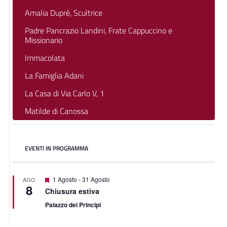
Amalia Dupré, Scultrice
Padre Pancrazio Landini, Frate Cappuccino e
Missionario
Immacolata
La Famiglia Adani
La Casa di Via Carlo V, 1
Matilde di Canossa
EVENTI IN PROGRAMMA
Segnalati
1 Agosto
-
31 Agosto
AGO
8
Chiusura estiva
Palazzo dei Principi