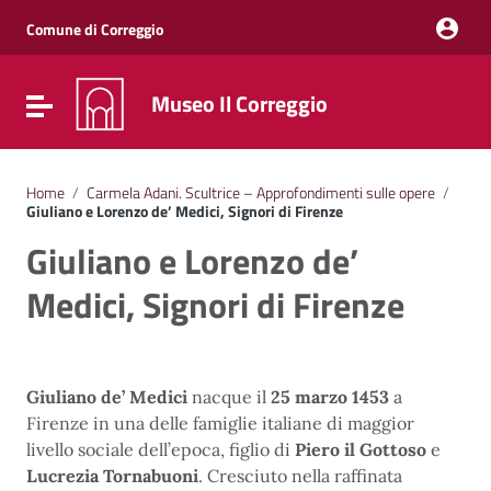
Vai ai contenuti
Vai al menu di navigazione
Comune di Correggio
Vai al footer
Museo Il Correggio
Attiva / disattiva la navigazione
Home
/
Carmela Adani. Scultrice – Approfondimenti sulle opere
/
Giuliano e Lorenzo de’ Medici, Signori di Firenze
Giuliano e Lorenzo de’
Medici, Signori di Firenze
Giuliano de’ Medici
nacque il
25 marzo 1453
a
Firenze in una delle famiglie italiane di maggior
livello sociale dell’epoca, figlio di
Piero il Gottoso
e
Lucrezia Tornabuoni
. Cresciuto nella raffinata