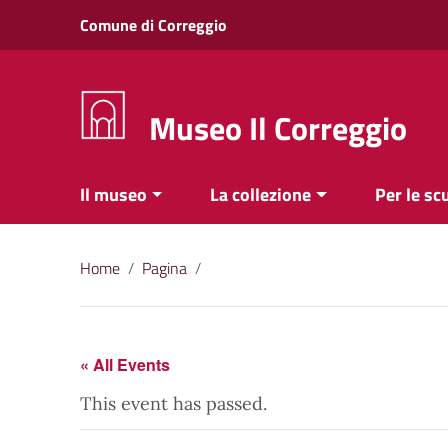
Vai ai contenuti
Comune di Correggio
Vai al menu di navigazione
Vai al footer
Museo Il Correggio
Il museo
La collezione
Per le sc
Home
/
Pagina
/
« All Events
This event has passed.