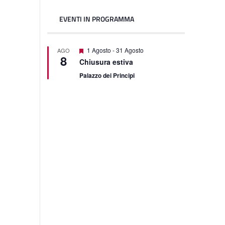
EVENTI IN PROGRAMMA
Featured
1 Agosto
-
31 Agosto
AGO
8
Chiusura estiva
Palazzo dei Principi