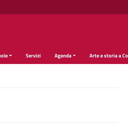
uole
Servizi
Agenda
Arte e storia a C