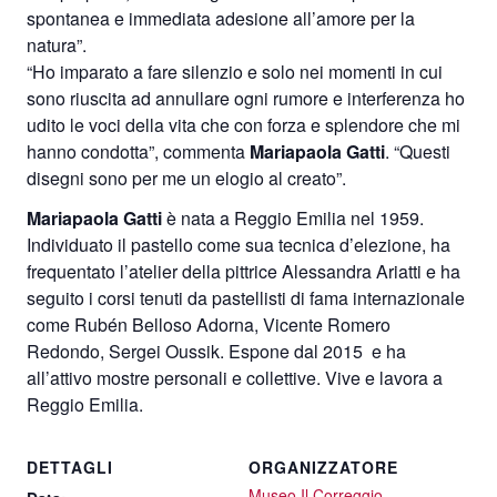
spontanea e immediata adesione all’amore per la
natura”.
“Ho imparato a fare silenzio e solo nei momenti in cui
sono riuscita ad annullare ogni rumore e interferenza ho
udito le voci della vita che con forza e splendore che mi
hanno condotta”, commenta
Mariapaola Gatti
. “Questi
disegni sono per me un elogio al creato”.
Mariapaola Gatti
è nata a Reggio Emilia nel 1959.
Individuato il pastello come sua tecnica d’elezione, ha
frequentato l’atelier della pittrice Alessandra Ariatti e ha
seguito i corsi tenuti da pastellisti di fama internazionale
come Rubén Belloso Adorna, Vicente Romero
Redondo, Sergei Oussik. Espone dal 2015
e ha
all’attivo mostre personali e collettive. Vive e lavora a
Reggio Emilia.
DETTAGLI
ORGANIZZATORE
Museo Il Correggio