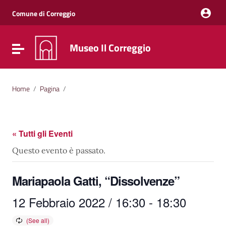
Vai ai contenuti
Vai al menu di navigazione
Comune di Correggio
Vai al footer
Museo Il Correggio
Attiva / disattiva la navigazione
Home
/
Pagina
/
« Tutti gli Eventi
Questo evento è passato.
Mariapaola Gatti, “Dissolvenze”
12 Febbraio 2022 / 16:30
-
18:30