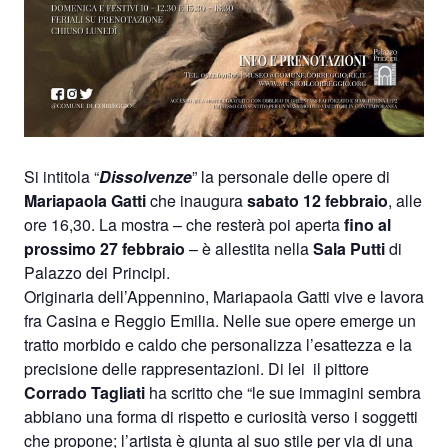
Si intitola “
Dissolvenze
” la personale delle opere di
Mariapaola Gatti
che inaugura
sabato 12 febbraio
, alle
ore 16,30. La mostra – che resterà poi aperta
fino al
prossimo 27 febbraio
– è allestita nella
Sala Putti
di
Palazzo dei Principi.
Originaria dell’Appennino, Mariapaola Gatti vive e lavora
fra Casina e Reggio Emilia. Nelle sue opere emerge un
tratto morbido e caldo che personalizza l’esattezza e la
precisione delle rappresentazioni. Di lei
il pittore
Corrado Tagliati
ha scritto che “le sue immagini sembra
abbiano una forma di rispetto e curiosità verso i soggetti
che propone; l’artista è giunta al suo stile per via di una