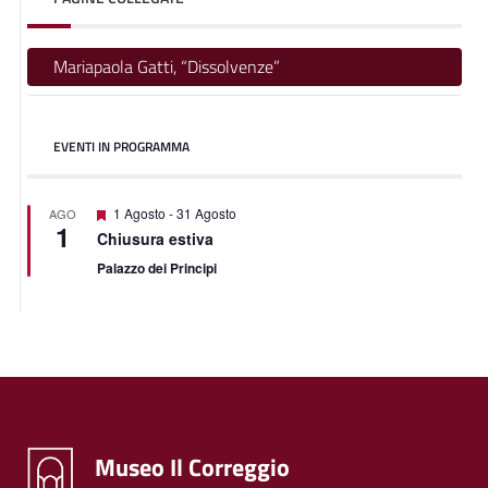
Mariapaola Gatti, “Dissolvenze”
EVENTI IN PROGRAMMA
Segnalati
1 Agosto
-
31 Agosto
AGO
1
Chiusura estiva
Palazzo dei Principi
Museo Il Correggio