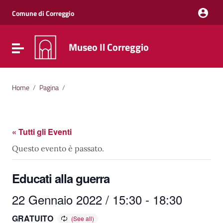
Vai ai contenuti
Vai al menu di navigazione
Comune di Correggio
Vai al footer
Museo Il Correggio
Attiva / disattiva la navigazione
Home
/
Pagina
/
« Tutti gli Eventi
Questo evento è passato.
Educati alla guerra
22 Gennaio 2022 / 15:30
-
18:30
GRATUITO