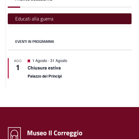
Educati alla guerra
EVENTI IN PROGRAMMA
Segnalati
1 Agosto
-
31 Agosto
AGO
1
Chiusura estiva
Palazzo dei Principi
Museo Il Correggio