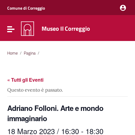
Vai ai contenuti
Vai al menu di navigazione
Comune di Correggio
Vai al footer
Museo Il Correggio
Attiva / disattiva la navigazione
Home
/
Pagina
/
« Tutti gli Eventi
Questo evento è passato.
Adriano Folloni. Arte e mondo
immaginario
18 Marzo 2023 / 16:30
-
18:30