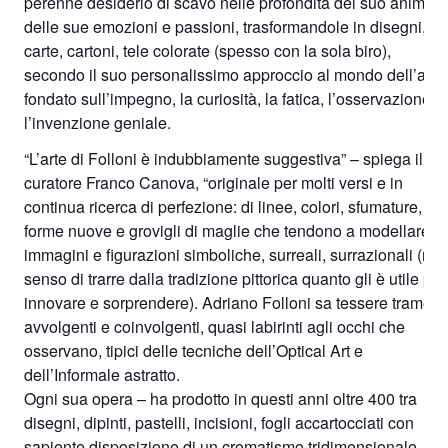
perenne desiderio di scavo nelle profondità del suo animo,
delle sue emozioni e passioni, trasformandole in disegni,
carte, cartoni, tele colorate (spesso con la sola biro),
secondo il suo personalissimo approccio al mondo dell’arte,
fondato sull’impegno, la curiosità, la fatica, l’osservazione e
l’invenzione geniale.
“L’arte di Folloni è indubbiamente suggestiva” – spiega il
curatore Franco Canova, “originale per molti versi e in
continua ricerca di perfezione: di linee, colori, sfumature,
forme nuove e grovigli di maglie che tendono a modellare
immagini e figurazioni simboliche, surreali, surrazionali (nel
senso di trarre dalla tradizione pittorica quanto gli è utile per
innovare e sorprendere). Adriano Folloni sa tessere trame
avvolgenti e coinvolgenti, quasi labirinti agli occhi che
osservano, tipici delle tecniche dell’Optical Art e
dell’Informale astratto.
Ogni sua opera – ha prodotto in questi anni oltre 400 tra
disegni, dipinti, pastelli, incisioni, fogli accartocciati con
sapiente disposizione di un cromatismo tridimensionale –