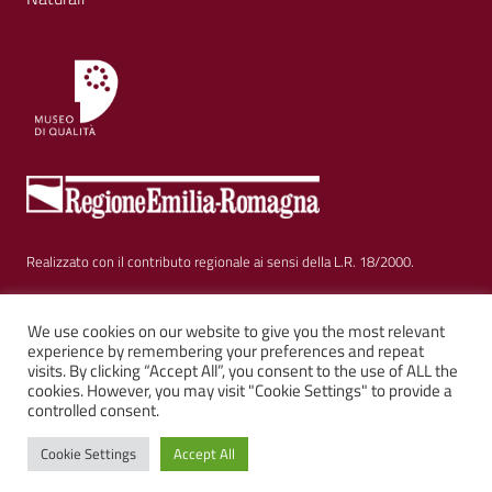
Realizzato con il contributo regionale ai sensi della L.R. 18/2000.
Sezione Link Utili
We use cookies on our website to give you the most relevant
Privacy
|
Cookie policy
|
Note legali
|
Contatti
|
experience by remembering your preferences and repeat
visits. By clicking “Accept All”, you consent to the use of ALL the
Web solution:
Kalimera.it
su tema AGID by
Italia WP
cookies. However, you may visit "Cookie Settings" to provide a
controlled consent.
Cookie Settings
Accept All