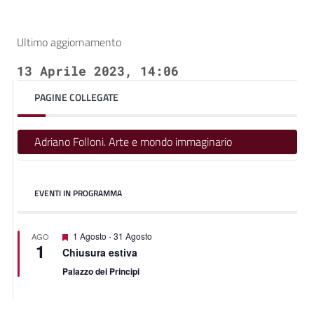
Ultimo aggiornamento
13 Aprile 2023, 14:06
PAGINE COLLEGATE
Adriano Folloni. Arte e mondo immaginario
EVENTI IN PROGRAMMA
Segnalati
1 Agosto
-
31 Agosto
AGO
1
Chiusura estiva
Palazzo dei Principi