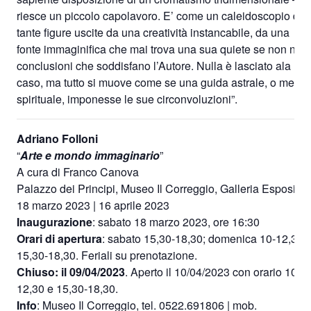
riesce un piccolo capolavoro. E’ come un caleidoscopio di
tante figure uscite da una creatività instancabile, da una
fonte immaginifica che mai trova una sua quiete se non nell
conclusioni che soddisfano l’Autore. Nulla è lasciato ala
caso, ma tutto si muove come se una guida astrale, o megli
spirituale, imponesse le sue circonvoluzioni”.
Adriano Folloni
“
Arte e mondo immaginario
”
A cura di Franco Canova
Palazzo dei Principi, Museo Il Correggio, Galleria Espositiv
18 marzo 2023 | 16 aprile 2023
Inaugurazione
: sabato 18 marzo 2023, ore 16:30
Orari di apertura
: sabato 15,30-18,30; domenica 10-12,30 
15,30-18,30. Feriali su prenotazione.
Chiuso: il 09/04/2023
. Aperto il 10/04/2023 con orario 10-
12,30 e 15,30-18,30.
Info
: Museo Il Correggio, tel. 0522.691806 | mob.