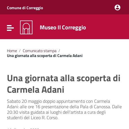
Vai ai contenuti
Vai al menu di navigazione
Comune di Correggio
Vai al footer
Museo Il Correggio
Attiva / disattiva la navigazione
Home
/
Comunicato stampa
/
Una giornata alla scoperta di Carmela Adani
Una giornata alla scoperta di
Carmela Adani
Sabato 20 maggio doppio appuntamento con Carmela
Adani: alle ore 16 presentazione della Pala di Canossa. Dalle
20:30 visita guidata ai luoghi dell'artista a cura degli
studenti del Liceo R. Corso.
Data: