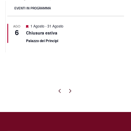
EVENTI IN PROGRAMMA
Segnalati
1 Agosto
-
31 Agosto
AGO
6
Chiusura estiva
Palazzo dei Principi
Pagina precedente
Pagina successiva