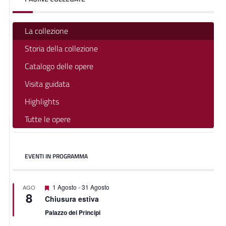
La collezione
Storia della collezione
Catalogo delle opere
Visita guidata
Highlights
Tutte le opere
EVENTI IN PROGRAMMA
Segnalati
1 Agosto
-
31 Agosto
AGO
8
Chiusura estiva
Palazzo dei Principi