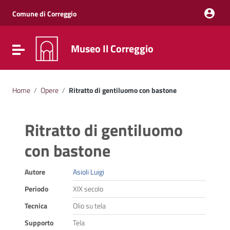
Vai ai contenuti
Vai al menu di navigazione
Comune di Correggio
Vai al footer
Museo Il Correggio
Attiva / disattiva la navigazione
Home
/
Opere
/
Ritratto di gentiluomo con bastone
Ritratto di gentiluomo
con bastone
Autore
Asioli Luigi
Periodo
XIX secolo
Tecnica
Olio su tela
Supporto
Tela