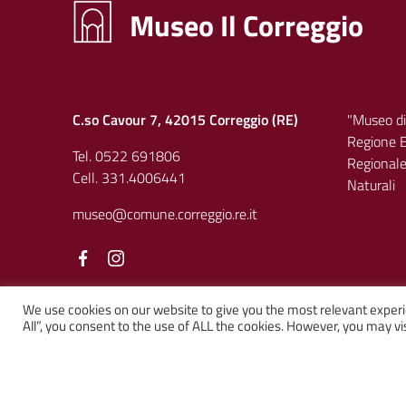
Museo Il Correggio
C.so Cavour 7, 42015 Correggio (RE)
"Museo di
Regione E
Tel. 0522 691806
Regionale 
Cell. 331.4006441
Naturali
museo@comune.correggio.re.it
Facebook
Facebook
We use cookies on our website to give you the most relevant experi
All”, you consent to the use of ALL the cookies. However, you may vis
Sezione Link Utili
Privacy
|
Cookie policy
|
Note legali
|
Contatti
|
Web solution:
Kalimera.it
su tema AGID by
Italia WP