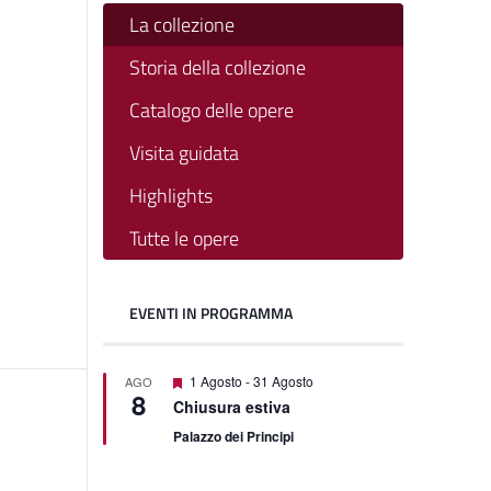
La collezione
Storia della collezione
Catalogo delle opere
Visita guidata
Highlights
Tutte le opere
EVENTI IN PROGRAMMA
Featured
1 Agosto
-
31 Agosto
AGO
8
Chiusura estiva
Palazzo dei Principi