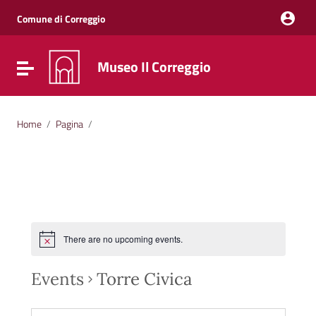
Vai ai contenuti
Vai al menu di navigazione
Comune di Correggio
Vai al footer
Museo Il Correggio
Attiva / disattiva la navigazione
Home
/
Pagina
/
There are no upcoming events.
Events
Torre Civica