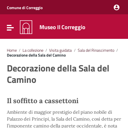
Vai ai contenuti
Vai al menu di navigazione
Comune di Correggio
Vai al footer
Museo Il Correggio
Attiva / disattiva la navigazione
Home
/
La collezione
/
Visita guidata
/
Sala del Rinascimento
/
Decorazione della Sala del Camino
Decorazione della Sala del
Camino
Il soffitto a cassettoni
Ambiente di maggior prestigio del piano nobile di
Palazzo dei Principi, la Sala del Camino, così detta per
l’imponente camino della parete occidentale, è nota