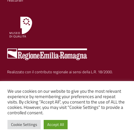
Realizzato con il contributo regionale ai sensi della L.R. 18/2000.
Sezione Link Utili
Privacy
|
Cookie policy
|
Note legali
|
Contatti
|
We use cookies on our website to give you the most relevant
experience by remembering your preferences and repeat
visits. By clicking “Accept All”, you consent to the use of ALL the
Web solution:
Kalimera.it
su tema AGID by
Italia WP
cookies. However, you may visit "Cookie Settings" to provide a
controlled consent.
Cookie Settings
Accept All