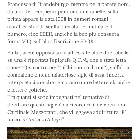
Francesca di Brandeburgo, mentre nella parete nord,
da uno dei recipienti pendono due tabelle: sulla
prima appare la data 1508 in numeri romani
(caratteristica la scelta operata per indicare il
numero, cioè IIIIIIII, anzichè la ben più consueta
forma VIII), sull’altra l’iscrizione
SPQR.
Sulla parete opposta sono affrescate altre due tabelle:
su una è riportata l’epigrafe
Q.C.N.
, che è stata letta
come “
Qui contra nos?
“, (Chi contro di noi?), sull’altra
compaiono cinque misteriose sigle di assai incerta
interpretazione che sembrano unire lettere ebraiche
e lettere gotiche.
Tra quanti si sono impegnati nel tentativo di
decifrare queste sigle è da ricordare il celeberrimo
Cardinale Mezzofanti, che vi leggeva addirittura “
E’
lavoro di Antonio Allegri”.