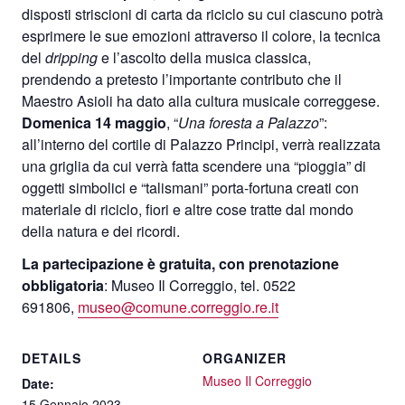
disposti striscioni di carta da riciclo su cui ciascuno potrà
esprimere le sue emozioni attraverso il colore, la tecnica
del
dripping
e l’ascolto della musica classica,
prendendo a pretesto l’importante contributo che il
Maestro Asioli ha dato alla cultura musicale correggese.
Domenica 14 maggio
, “
Una foresta a Palazzo
”:
all’interno del cortile di Palazzo Principi, verrà realizzata
una griglia da cui verrà fatta scendere una “pioggia” di
oggetti simbolici e “talismani” porta-fortuna creati con
materiale di riciclo, fiori e altre cose tratte dal mondo
della natura e dei ricordi.
La partecipazione è gratuita, con prenotazione
obbligatoria
: Museo Il Correggio, tel. 0522
691806,
museo@comune.correggio.re.it
DETAILS
ORGANIZER
Museo Il Correggio
Date:
15 Gennaio 2023