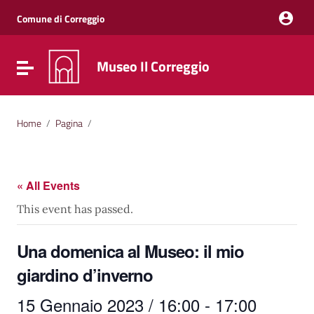
Vai ai contenuti
Vai al menu di navigazione
Comune di Correggio
Vai al footer
Museo Il Correggio
Attiva / disattiva la navigazione
Home
/
Pagina
/
« All Events
This event has passed.
Una domenica al Museo: il mio
giardino d’inverno
15 Gennaio 2023 / 16:00
-
17:00