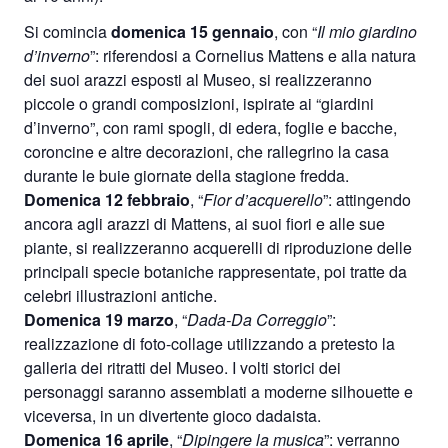
Si comincia
domenica 15 gennaio
, con “
Il mio giardino
d’inverno
”: riferendosi a Cornelius Mattens e alla natura
dei suoi arazzi esposti al Museo, si realizzeranno
piccole o grandi composizioni, ispirate ai “giardini
d’inverno”, con rami spogli, di edera, foglie e bacche,
coroncine e altre decorazioni, che rallegrino la casa
durante le buie giornate della stagione fredda.
Domenica 12 febbraio
, “
Fior d’acquerello
”: attingendo
ancora agli arazzi di Mattens, ai suoi fiori e alle sue
piante, si realizzeranno acquerelli di riproduzione delle
principali specie botaniche rappresentate, poi tratte da
celebri illustrazioni antiche.
Domenica 19 marzo
, “
Dada-Da Correggio
”:
realizzazione di foto-collage utilizzando a pretesto la
galleria dei ritratti del Museo. I volti storici dei
personaggi saranno assemblati a moderne silhouette e
viceversa, in un divertente gioco dadaista.
Domenica 16 aprile
, “
Dipingere la musica
”: verranno