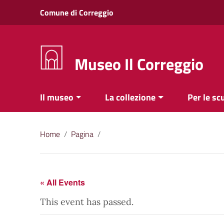
Vai ai contenuti
Comune di Correggio
Vai al menu di navigazione
Vai al footer
Museo Il Correggio
Il museo
La collezione
Per le sc
Home
/
Pagina
/
« All Events
This event has passed.