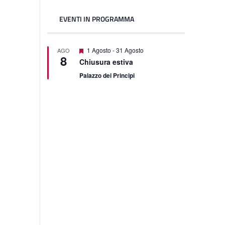
EVENTI IN PROGRAMMA
Featured
1 Agosto
-
31 Agosto
AGO
8
Chiusura estiva
Palazzo dei Principi