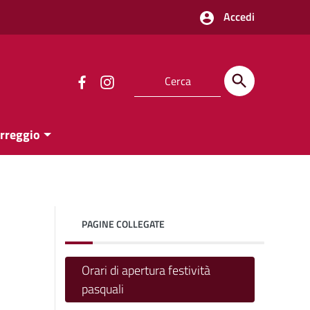
Accedi
orreggio
PAGINE COLLEGATE
Orari di apertura festività
pasquali