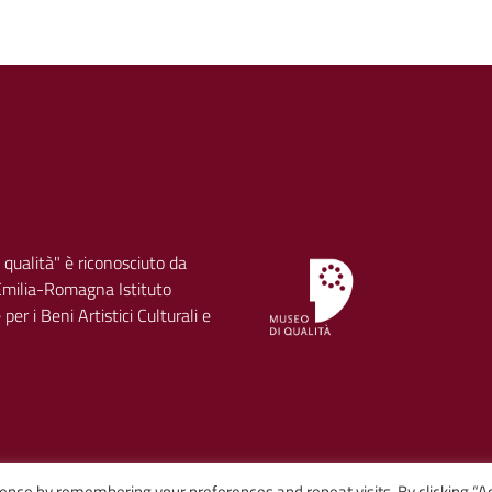
 qualità" è riconosciuto da
milia-Romagna Istituto
per i Beni Artistici Culturali e
ence by remembering your preferences and repeat visits. By clicking “A