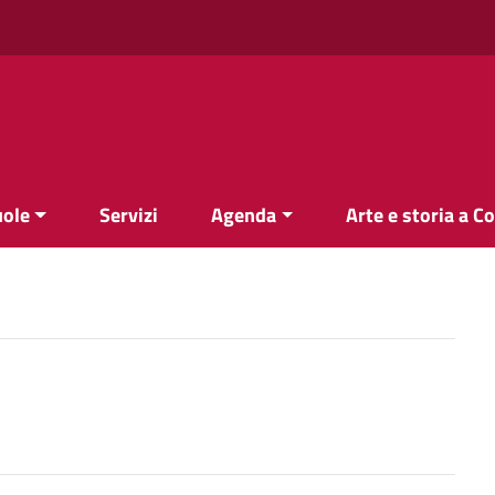
uole
Servizi
Agenda
Arte e storia a C