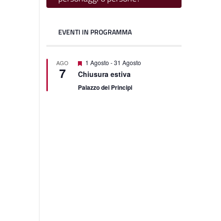
EVENTI IN PROGRAMMA
Featured
1 Agosto
-
31 Agosto
AGO
7
Chiusura estiva
Palazzo dei Principi