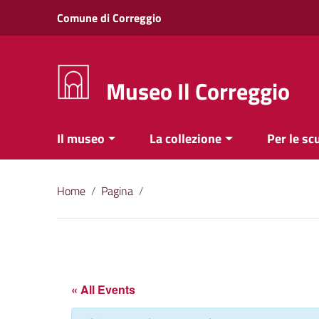
Vai ai contenuti
Comune di Correggio
Vai al menu di navigazione
Vai al footer
Museo Il Correggio
Il museo
La collezione
Per le sc
Home
/
Pagina
/
« All Events