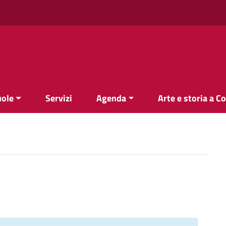
uole
Servizi
Agenda
Arte e storia a C