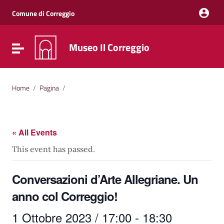
Vai ai contenuti
Vai al menu di navigazione
Comune di Correggio
Vai al footer
Museo Il Correggio
Attiva / disattiva la navigazione
Home
/
Pagina
/
« All Events
This event has passed.
Conversazioni d’Arte Allegriane. Un
anno col Correggio!
1 Ottobre 2023 / 17:00
-
18:30