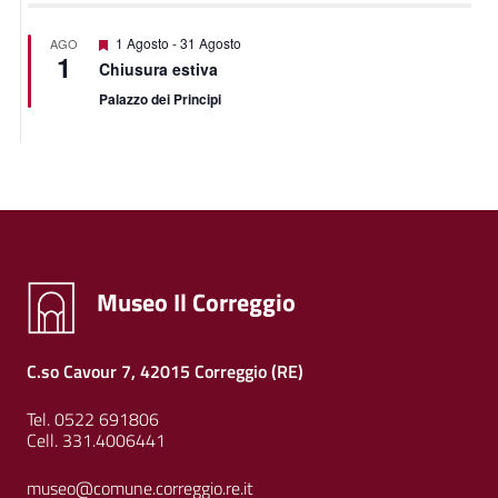
Featured
1 Agosto
-
31 Agosto
AGO
1
Chiusura estiva
Palazzo dei Principi
Museo Il Correggio
C.so Cavour 7, 42015 Correggio (RE)
Tel. 0522 691806
Cell. 331.4006441
museo@comune.correggio.re.it