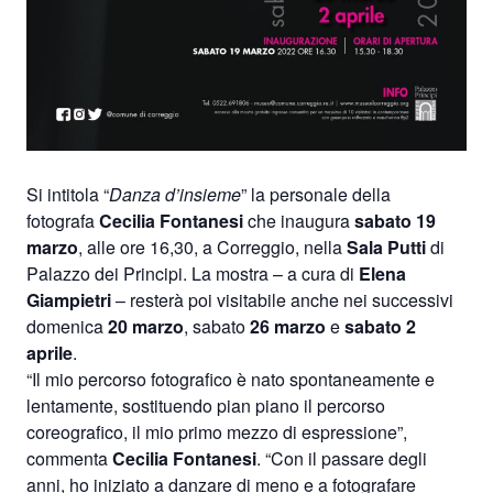
Si intitola “
Danza d’insieme
” la personale della
fotografa
Cecilia Fontanesi
che inaugura
sabato 19
marzo
, alle ore 16,30, a Correggio, nella
Sala Putti
di
Palazzo dei Principi. La mostra – a cura di
Elena
Giampietri
– resterà poi visitabile anche nei successivi
domenica
20 marzo
, sabato
26 marzo
e
sabato 2
aprile
.
“Il mio percorso fotografico è nato spontaneamente e
lentamente, sostituendo pian piano il percorso
coreografico, il mio primo mezzo di espressione”,
commenta
Cecilia Fontanesi
. “Con il passare degli
anni, ho iniziato a danzare di meno e a fotografare