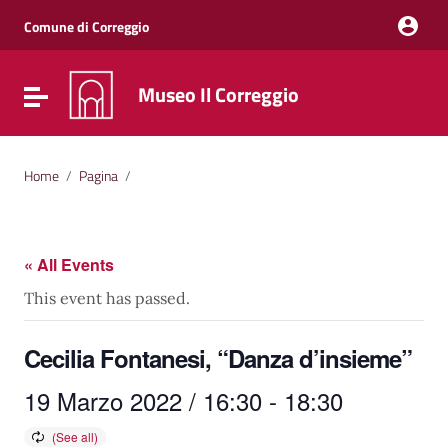
Vai ai contenuti
Vai al menu di navigazione
Comune di Correggio
Vai al footer
Museo Il Correggio
Attiva / disattiva la navigazione
Home
/
Pagina
/
« All Events
This event has passed.
Cecilia Fontanesi, “Danza d’insieme”
19 Marzo 2022 / 16:30
-
18:30