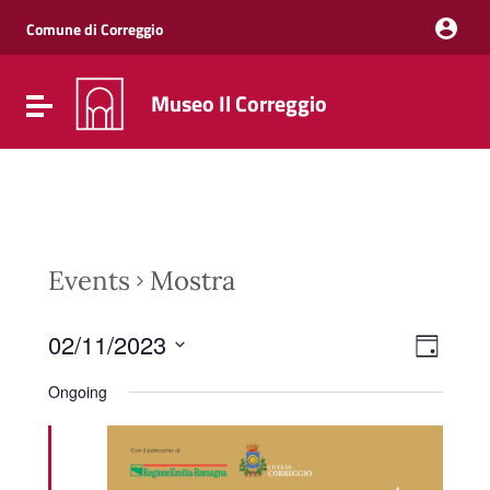
Vai ai contenuti
Vai al menu di navigazione
Comune di Correggio
Vai al footer
Museo Il Correggio
Attiva / disattiva la navigazione
Events
Mostra
Event
Views
02/11/2023
Day
Views
Naviga
Select
Navig
date.
Ongoing