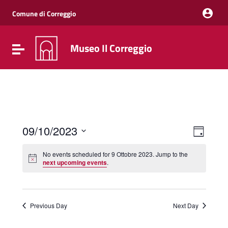
Vai ai contenuti
Vai al menu di navigazione
Comune di Correggio
Vai al footer
Museo Il Correggio
Attiva / disattiva la navigazione
Event
Views
09/10/2023
Day
Views
Naviga
Select
Navig
date.
No events scheduled for 9 Ottobre 2023. Jump to the
next upcoming events
.
Previous Day
Next Day