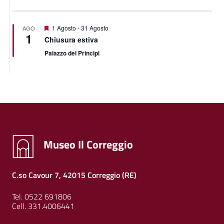
Segnalati
1 Agosto
-
31 Agosto
AGO
1
Chiusura estiva
Palazzo dei Principi
Museo Il Correggio
C.so Cavour 7, 42015 Correggio (RE)
Tel. 0522 691806
Cell. 331.4006441