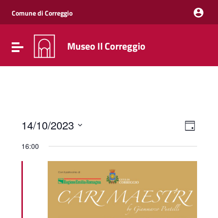
Vai ai contenuti
Vai al menu di navigazione
Comune di Correggio
Vai al footer
Museo Il Correggio
Attiva / disattiva la navigazione
Event
Viste
14/10/2023
Giorno
Viste
Navig
Seleziona
Navig
la
16:00
data.