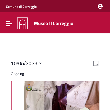
Vai ai contenuti
Vai al menu di navigazione
Comune di Correggio
Vai al footer
Museo Il Correggio
Attiva / disattiva la navigazione
Event
Views
10/05/2023
Day
Views
Naviga
Select
Navig
date.
Ongoing