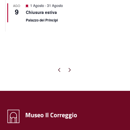
Segnalati
1 Agosto
-
31 Agosto
AGO
9
Chiusura estiva
Palazzo dei Principi
Pagina precedente
Pagina successiva
Museo Il Correggio