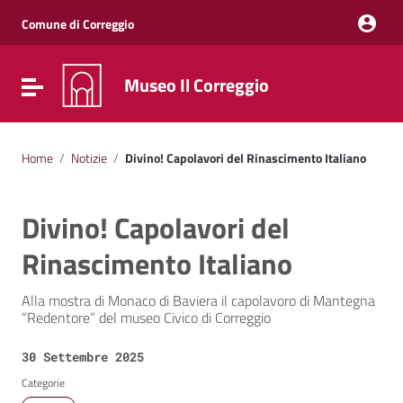
Vai ai contenuti
Vai al menu di navigazione
Comune di Correggio
Vai al footer
Museo Il Correggio
Attiva / disattiva la navigazione
Home
/
Notizie
/
Divino! Capolavori del Rinascimento Italiano
Divino! Capolavori del
Rinascimento Italiano
Alla mostra di Monaco di Baviera il capolavoro di Mantegna
“Redentore” del museo Civico di Correggio
Data:
30 Settembre 2025
Categorie