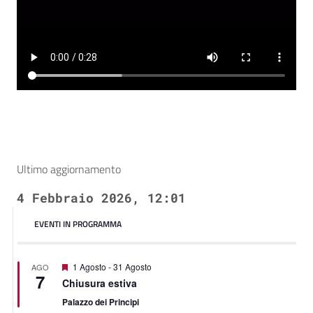
Ultimo aggiornamento
4 Febbraio 2026, 12:01
EVENTI IN PROGRAMMA
Featured
1 Agosto
-
31 Agosto
AGO
7
Chiusura estiva
Palazzo dei Principi