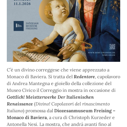
C’è un divino correggese che viene apprezzato a
Monaco di Baviera. Si tratta del
Redentore
, capolavoro
di Andrea Mantegna e gioiello della collezione del
Museo Civico il Correggio in mostra in occasione di
Gottlich! Meistterwerke Der Italienischen
Renaissance
(
Divino! Capolavori del rinascimento
Italiano
) promossa dal
Diozesanmuseum Freising –
Monaco di Baviera
, a cura di Christoph Kurzeder e
Antonella Nesi. La mostra, che andrà avanti fino al