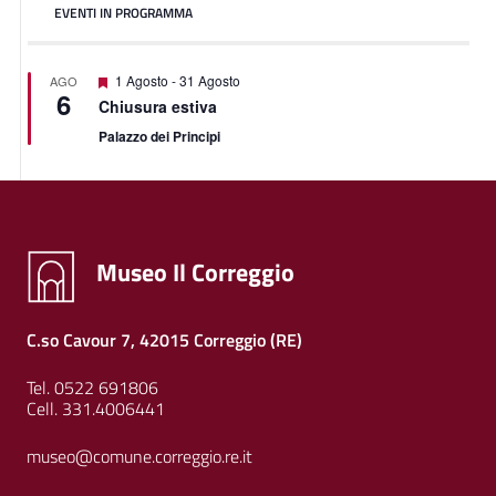
EVENTI IN PROGRAMMA
Segnalati
1 Agosto
-
31 Agosto
AGO
6
Chiusura estiva
Palazzo dei Principi
Museo Il Correggio
C.so Cavour 7, 42015 Correggio (RE)
Tel. 0522 691806
Cell. 331.4006441
museo@comune.correggio.re.it