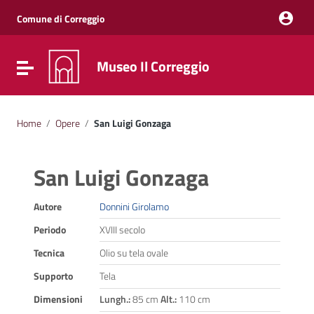
Vai ai contenuti
Vai al menu di navigazione
Comune di Correggio
Vai al footer
Museo Il Correggio
Attiva / disattiva la navigazione
Home
/
Opere
/
San Luigi Gonzaga
San Luigi Gonzaga
Autore
Donnini Girolamo
Periodo
XVIII secolo
Tecnica
Olio su tela ovale
Supporto
Tela
Dimensioni
Lungh.:
85 cm
Alt.:
110 cm