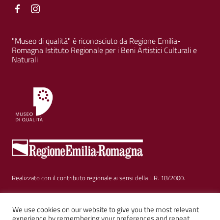
Facebook
Facebook
"Museo di qualità" è riconosciuto da Regione Emilia-
Romagna Istituto Regionale per i Beni Artistici Culturali e
Naturali
Realizzato con il contributo regionale ai sensi della L.R. 18/2000.
Sezione Link Utili
Privacy
|
Cookie policy
|
Note legali
|
Contatti
|
We use cookies on our website to give you the most relevant
experience by remembering your preferences and repeat