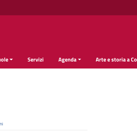
uole
Servizi
Agenda
Arte e storia a C
ni