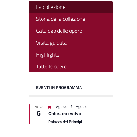
La collezione
Storia della collezione
Catalogo delle opere
Visita guidata
Highlights
Tutte le opere
EVENTI IN PROGRAMMA
Segnalati
1 Agosto
-
31 Agosto
AGO
6
Chiusura estiva
Palazzo dei Principi