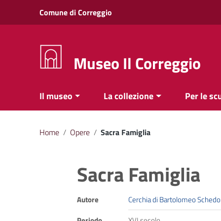
Vai ai contenuti
Comune di Correggio
Vai al menu di navigazione
Vai al footer
Museo Il Correggio
Il museo
La collezione
Per le sc
Home
/
Opere
/
Sacra Famiglia
Sacra Famiglia
Autore
Cerchia di Bartolomeo Schedo
Periodo
XVI secolo