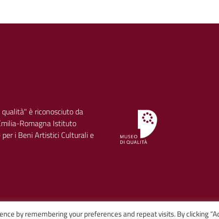
 qualità" è riconosciuto da
milia-Romagna Istituto
per i Beni Artistici Culturali e
ence by remembering your preferences and repeat visits. By clicking “A