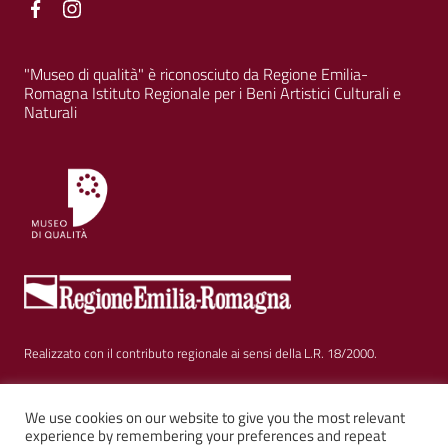
Facebook
Facebook
"Museo di qualità" è riconosciuto da Regione Emilia-
Romagna Istituto Regionale per i Beni Artistici Culturali e
Naturali
Realizzato con il contributo regionale ai sensi della L.R. 18/2000.
Sezione Link Utili
Privacy
|
Cookie policy
|
Note legali
|
Contatti
|
We use cookies on our website to give you the most relevant
experience by remembering your preferences and repeat