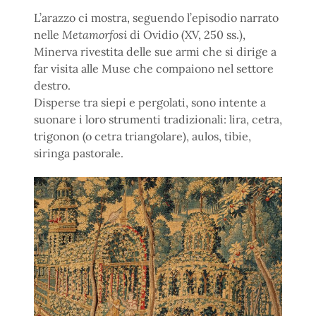
L’arazzo ci mostra, seguendo l’episodio narrato
nelle
Metamorfosi
di Ovidio (XV, 250 ss.),
Minerva rivestita delle sue armi che si dirige a
far visita alle Muse che compaiono nel settore
destro.
Disperse tra siepi e pergolati, sono intente a
suonare i loro strumenti tradizionali: lira, cetra,
trigonon (o cetra triangolare), aulos, tibie,
siringa pastorale.