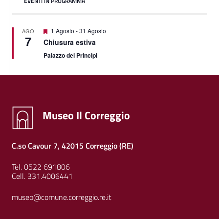
EVENTI IN PROGRAMMA
Featured
1 Agosto
-
31 Agosto
AGO
7
Chiusura estiva
Palazzo dei Principi
Museo Il Correggio
C.so Cavour 7, 42015 Correggio (RE)
Tel. 0522 691806
Cell. 331.4006441
museo@comune.correggio.re.it