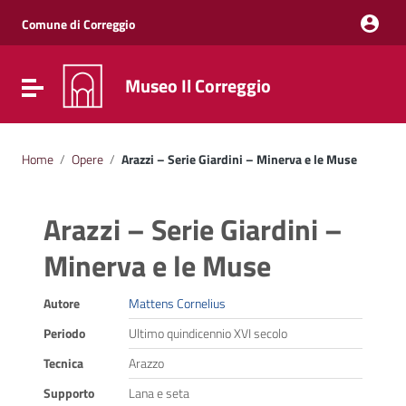
Vai ai contenuti
Vai al menu di navigazione
Comune di Correggio
Vai al footer
Museo Il Correggio
Attiva / disattiva la navigazione
Home
/
Opere
/
Arazzi – Serie Giardini – Minerva e le Muse
Arazzi – Serie Giardini –
Minerva e le Muse
Autore
Mattens Cornelius
Periodo
Ultimo quindicennio XVI secolo
Tecnica
Arazzo
Supporto
Lana e seta