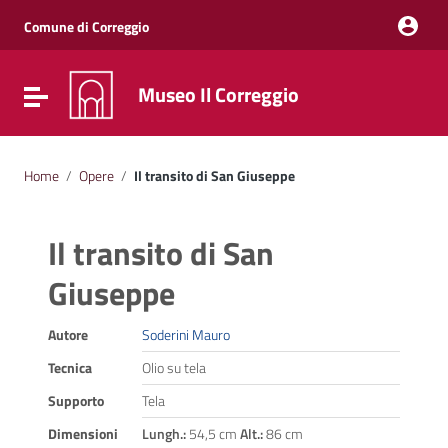
Vai ai contenuti
Vai al menu di navigazione
Comune di Correggio
Vai al footer
Museo Il Correggio
Attiva / disattiva la navigazione
Home
/
Opere
/
Il transito di San Giuseppe
Il transito di San
Giuseppe
Autore
Soderini Mauro
Tecnica
Olio su tela
Supporto
Tela
Dimensioni
Lungh.:
54,5 cm
Alt.:
86 cm