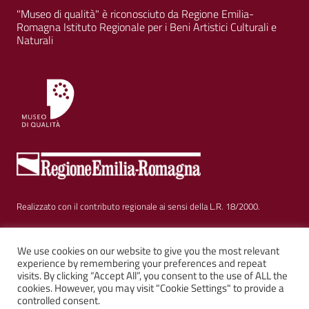
"Museo di qualità" è riconosciuto da Regione Emilia-
Romagna Istituto Regionale per i Beni Artistici Culturali e
Naturali
Realizzato con il contributo regionale ai sensi della L.R. 18/2000.
Sezione Link Utili
Privacy
|
Cookie policy
|
Note legali
|
Contatti
|
We use cookies on our website to give you the most relevant
experience by remembering your preferences and repeat
visits. By clicking “Accept All”, you consent to the use of ALL the
Web solution:
Kalimera.it
su tema AGID by
Italia WP
cookies. However, you may visit "Cookie Settings" to provide a
controlled consent.