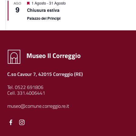
Featured
1 Agosto
-
31 Agosto
AGO
9
Chiusura estiva
Palazzo dei Principi
Museo Il Correggio
C.so Cavour 7, 42015 Correggio (RE)
Tel. 0522 691806
Cell. 331.4006441
museo@comune.correggio.re.it
Facebook
Facebook