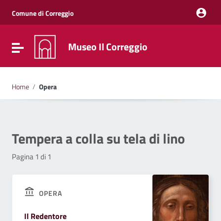
Vai ai contenuti
Vai al menu di navigazione
Comune di Correggio
Vai al footer
Museo Il Correggio
Attiva / disattiva la navigazione
Home
/
Opera
Tempera a colla su tela di lino
Pagina 1 di 1
OPERA
Il Redentore